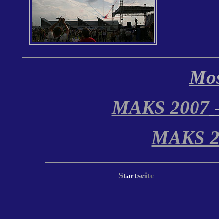
Mos
MAKS 2007
MAKS 20
S
t
a
r
t
s
e
i
t
e