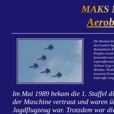
M
A
K
S
A
e
r
o
Die Russian Kn
des Leaders Ig
Heimatbasis K
Knights wurde
bestanden aus 
Luftwaffenstüt
Airbase liegt 
Moskau. Tradit
neuesten Errun
Luftwaffe vorg
Im Mai 1989 bekam die 1. Staffel d
der Maschine vertraut und waren üb
Jagdflugzeug war. Trotzdem war die